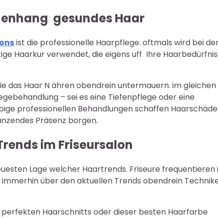
mmenhang gesundes Haar
lons
ist die professionelle Haarpflege. oftmals wird bei d
tige Haarkur verwendet, die eigens uff Ihre Haarbedürfni
 die das Haar N ähren obendrein untermauern. im gleichen
egebehandlung – sei es eine Tiefenpflege oder eine
elbige professionellen Behandlungen schaffen Haarschäde
länzendes Präsenz borgen.
Trends im Friseursalon
euesten Lage welcher Haartrends. Friseure frequentieren 
 immerhin über den aktuellen Trends obendrein Technik
s perfekten Haarschnitts oder dieser besten Haarfarbe