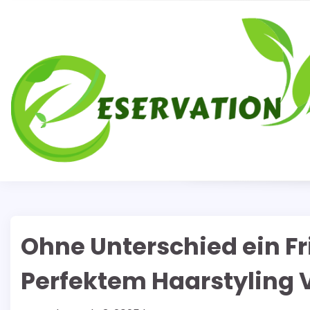
Skip
to
content
Ohne Unterschied ein Fr
Perfektem Haarstyling V