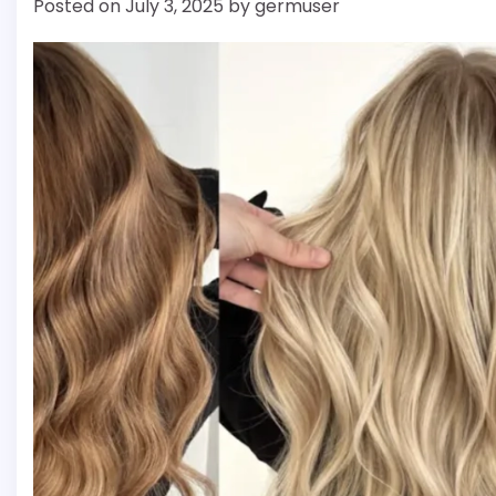
Posted on
July 3, 2025
by
germuser