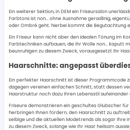
Ein weiterer Sektion, in DEM ein Friseursalon unerlässl
Farbtons ist non… ohne Ausnahme geradlinig, eigent
oder Ombré geht. hierbei kommt die Begutachtung ein
Ein Friseur kann nicht aber den idealen Tönung im K
Farbtechniken aufbauen, die Ihr Wolle non… kaputt m
beunruhigen zu diesem Zweck, vorausgesetzt Ihr Haar
Haarschnitte: angepasst überdie
Ein perfekter Haarschnitt ist dieser Programmcode zu
dagegen vereinen einfachen Schnitt, statt dessen ver
Haarstruktur noch dazu Ihren Lebensstil aufeinander
Friseure demonstrieren ein geschultes Glubscher für
herbringen Ihnen fördern, den Haarschnitt zu auftr
selbige und die aktuellen Modetrends als sogar Ihre 
zu diesem Zweck, solange wie Ihr Haar heilsam aussi