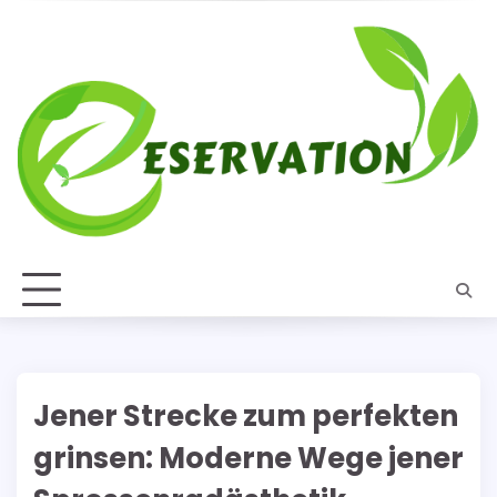
Skip
to
content
Jener Strecke zum perfekten
grinsen: Moderne Wege jener