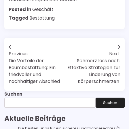
Posted in
Geschäft
Tagged
Bestattung
Post
Previous:
Next:
navigation
Die Vorteile der
Schmerz lass nach:
Baumbestattung: Ein
Effektive Strategien zur
friedvoller und
Linderung von
nachhaltiger Abschied
Körperschmerzen
Suchen
Suchen
Aktuelle Beiträge
Die besten Tipps für ein sicheres und fachgerechtes Öl